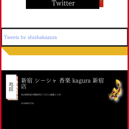
Tweets by shishakagura
新宿 シーシャ 香楽 kagura 新宿
店
東京都新宿区歌舞伎町1丁目11-5扇園ビル3F
03-6886-0734