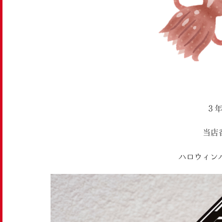
３
当店
ハロウィン