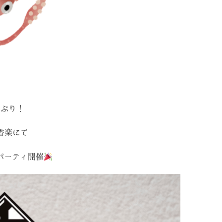
年ぶり！
香楽にて
パーティ開催