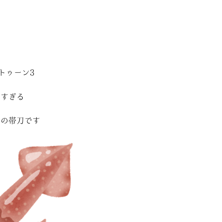
トゥーン3
しすぎる
番の帯刀です