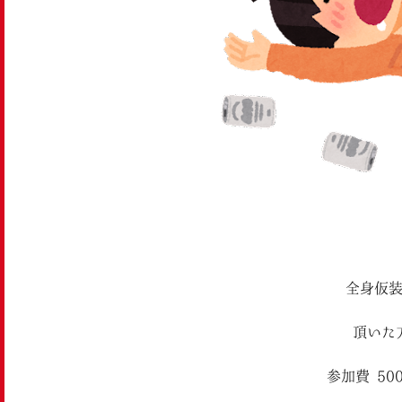
全身仮
頂いた
参加費¥50