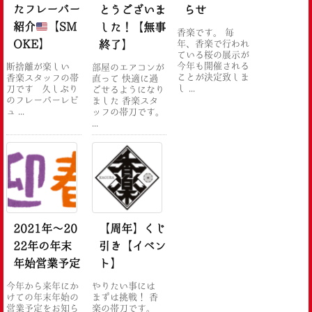
たフレーバー
とうございま
らせ
紹介
【SM
した！【無事
香楽です。 毎
OKE】
終了】
年、香楽で行われ
ている桜の展示が
今年も開催される
断捨離が楽しい
部屋のエアコンが
ことが決定致しま
香楽スタッフの帯
直って 快適に過
し ...
刀です 久しぶり
ごせるようになり
のフレーバーレビ
ました 香楽スタ
ュ ...
ッフの帯刀です。
...
2021年〜20
【周年】くじ
22年の年末
引き【イベン
年始営業予定
ト】
今年から来年にか
やりたい事には
けての年末年始の
まずは挑戦！ 香
営業予定をお知ら
楽の帯刀です。