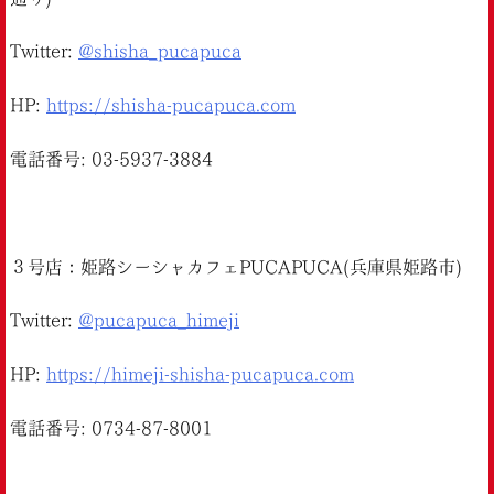
Twitter:
@shisha_pucapuca
HP:
https://shisha-pucapuca.com
電話番号: 03-5937-3884
３号店：姫路シーシャカフェPUCAPUCA(兵庫県姫路市)
Twitter:
@pucapuca_himeji
HP:
https://himeji-shisha-pucapuca.com
電話番号: 0734-87-8001