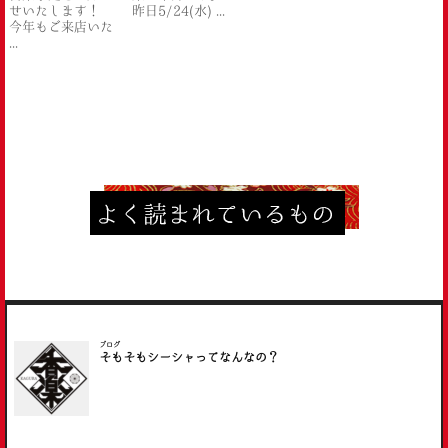
せいたします！
昨日5/24(水) ...
今年もご来店いた
...